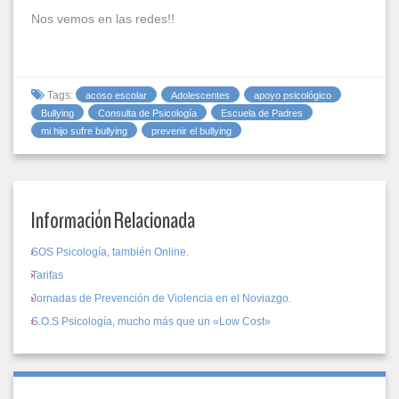
Nos vemos en las redes!!
Tags:
acoso escolar
Adolescentes
apoyo psicológico
Bullying
Consulta de Psicología
Escuela de Padres
mi hijo sufre bullying
prevenir el bullying
Información Relacionada
SOS Psicología, también Online.
Tarifas
Jornadas de Prevención de Violencia en el Noviazgo.
S.O.S Psicología, mucho más que un «Low Cost»