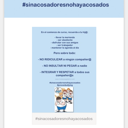
#sinacosadoresnohayacosados