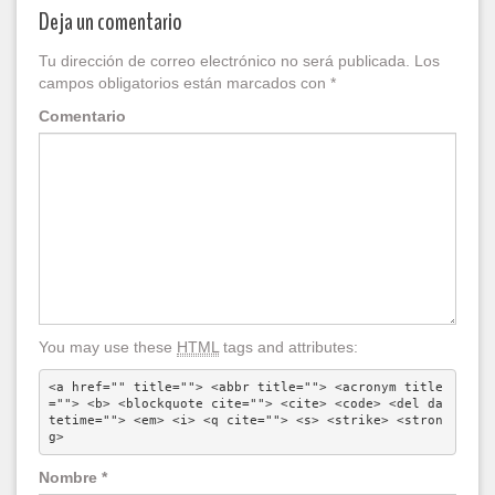
Deja un comentario
Tu dirección de correo electrónico no será publicada.
Los
campos obligatorios están marcados con
*
Comentario
You may use these
HTML
tags and attributes:
<a href="" title=""> <abbr title=""> <acronym title
=""> <b> <blockquote cite=""> <cite> <code> <del da
tetime=""> <em> <i> <q cite=""> <s> <strike> <stron
g> 
Nombre
*