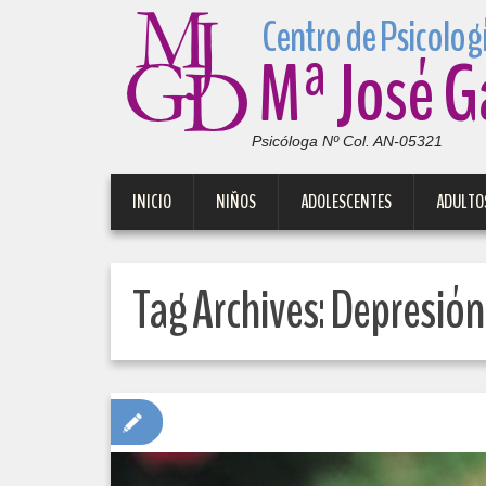
Mª José G
Psicóloga Nº Col. AN-05321
INICIO
NIÑOS
ADOLESCENTES
ADULTO
Tag Archives:
Depresión