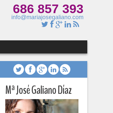
686 857 393
info@mariajosegaliano.com
Mª José Galiano Díaz